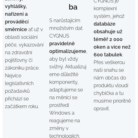
CYGNUS je
ba
vyhlášky,
komplexní
nařízení a
systém, jehož
S narůstajícím
prováděcí
databáze
množstvím dat
směrnice
ať už v
obsahuje už
CYGNUS
oblasti sociální
téměř 2 000
pravidelně
péče, vykazování
oken a více než
optimalizujeme
,
na zdravotní
600 tabulek
.
aby byl vždy
pojišťovny či
Přes veškerou
svižný. Aktualizuj
zákoníku práce.
naši snahu se
eme důležité
Nejvíce
nám občas do
komponenty,
legislativních
produktu vloudí
adaptujeme se
požadavků
chybička a tu
na měnící se
přichází se
musíme prioritně
prostředí
začátkem roku.
opravit.
Windows a
reagujeme na
změny v
technologiích.