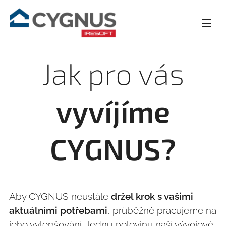
Jak pro vás
vyvíjíme
CYGNUS?
Aby CYGNUS neustále
držel krok s vašimi
aktuálními potřebami
, průběžně pracujeme na
jeho vylepšování. Jednu polovinu naší vývojové