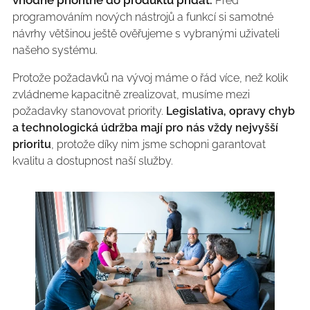
vhodné prioritně do produktu přidat.
Před
programováním nových nástrojů a funkcí si samotné
návrhy většinou ještě ověřujeme s vybranými uživateli
našeho systému.
Protože požadavků na vývoj máme o řád více, než kolik
zvládneme kapacitně zrealizovat, musíme mezi
požadavky stanovovat priority.
Legislativa, opravy chyb
a technologická údržba mají pro nás vždy nejvyšší
prioritu
, protože díky nim jsme schopni garantovat
kvalitu a dostupnost naší služby.