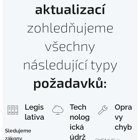
aktualizací
zohledňujeme
všechny
následující typy
požadavků:
Legis
Tech
Opra
lativa
nolog
vy
ická
chyb
Sledujeme
údrž
zákony,