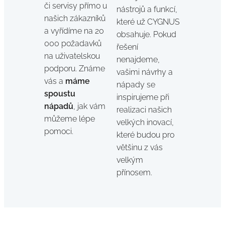
či servisy přímo u
nástrojů a funkcí,
našich zákazníků
které už CYGNUS
a vyřídíme na 20
obsahuje. Pokud
000 požadavků
řešení
na uživatelskou
nenajdeme,
podporu. Známe
vašimi návrhy a
vás a
máme
nápady se
spoustu
inspirujeme při
nápadů
, jak vám
realizaci našich
můžeme lépe
velkých inovací,
pomoci.
které budou pro
většinu z vás
velkým
přínosem.