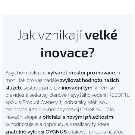
Jak vznikají
velké
inovace?
vytvářet prostor pro inovace
Abychom dokázali
, a
zvyšovat hodnotu našich
mohli tak pro vás nadále
služeb
inovační tým
, sestavili jsme tzv.
. V něm se
pravidelně setkávají členové nejvyššího vedení IRESOFTu
spolu s Product Ownery, tj. odborníky, kteří jsou
zodpovědní za dlouhodobý rozvoj CYGNUSu. Tato
přichází s novými příležitostmi
inovační skupina
,
vyhodnocuje je a doporučuje k realizaci ty, které
znatelně vylepší CYGNUS
o takové funkce a nástroje,