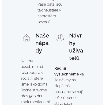
Vaše data jsou
tak neustále v
naprostém
bezpečí.
Naše
Návr
nápa
hy
dy
uživa
telů
Na trhu
působíme od
Rádi si
roku 2002 a v
vyslechneme
va
sociální sféře
še návrhy na
jsme jako doma.
zlepšení a
Ročně strávíme
pokusíme se najít
přes 500 dní
řešení pomocí
implementacemi
stávajících