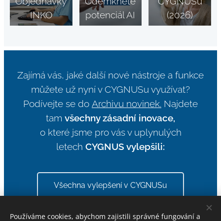
Objednávky
Odemkněte
CYGNUSu
INKO
potenciál AI
(2026)
Zajímá vás, jaké další nové nástroje a funkce
můžete už nyní v CYGNUSu využívat?
Podívejte se do
Archivu novinek.
Najdete
tam
všechny zásadní inovace,
o které jsme pro vás v uplynulých
letech
CYGNUS vylepšili:
Všechna vylepšení v CYGNUSu
Používáme cookies, abychom zajistili správné fungování a