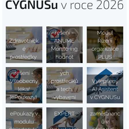
CYGNUSu
v roce 2026
CYGNUS
EXPERT
Partnerské
-
řešení -
Modul
Zdravotnick
ANUME
Řízení
é
Monitoring
organizace
prostředky
hodnot
PLUS
Evidence
Partnerské
zdravotnick
řešení -
ých
Všeobecný
prostředků
Vylepšený
lékař
a tech.
AI Asistent
Průzkum
(ePoukazy)
vybavení
v CYGNUSu
spokojenost
CYGNUS
i
ePoukazy v
EXPERT
zaměstnanc
modulu
-
ů v