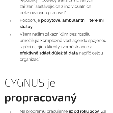
republiky, i potřeby transformovaných
zařízení sestávajících z individuálních
detašovaných pracovišť.
Podporuje
pobytové, ambulantní, i terénní
služby
.
Všem našim zákazníkům bez rozdílu
umožňuje komplexně vést agendu spojenou
s péčí o jejich klienty i zaměstnance a
efektivně sdílet důležitá data
napříč celou
organizací.
CYGNUS je
propracovaný
Na programu pracujeme
. Za
již od roku 2005