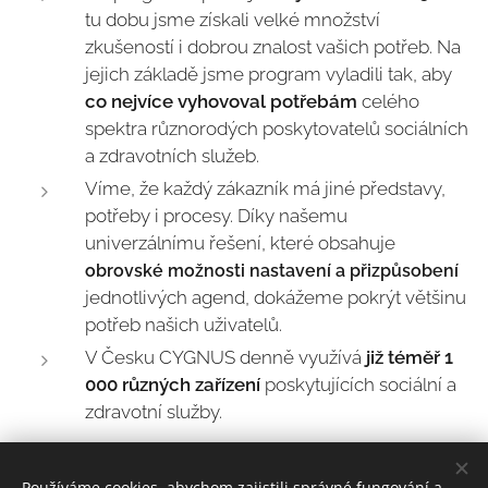
tu dobu jsme získali velké množství
zkušeností i dobrou znalost vašich potřeb. Na
jejich základě jsme program vyladili tak, aby
co nejvíce vyhovoval potřebám
celého
spektra různorodých poskytovatelů sociálních
a zdravotních služeb.
Víme, že každý zákazník má jiné představy,
potřeby i procesy. Díky našemu
univerzálnímu řešení, které obsahuje
obrovské možnosti nastavení a přizpůsobení
jednotlivých agend, dokážeme pokrýt většinu
potřeb našich uživatelů.
V Česku CYGNUS denně využívá
již téměř 1
000 různých
zařízení
poskytujících sociální a
zdravotní služby.
Používáme cookies, abychom zajistili správné fungování a