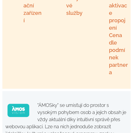
ační
vé
aktivac
zařízen
služby
e
í
propoj
ení
Cena
dle
podmí
nek
partner
a
"ÁMOSky" se umisťují do prostor s
vysokým pohybem osob a jejich obsah je
vždy aktuální díky intuitivní správě přes
webovou aplikaci. Lze na nich jednoduše zobrazit