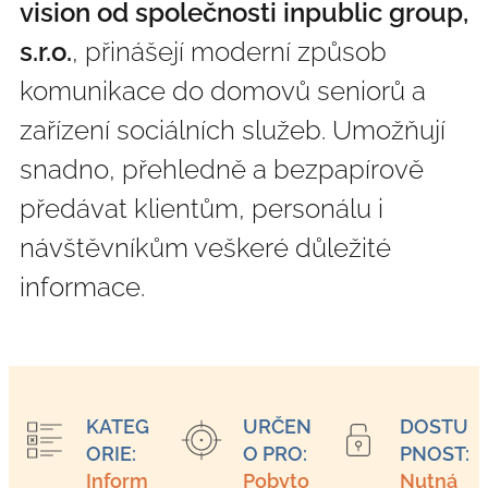
vision od společnosti inpublic group,
s.r.o.
, přinášejí moderní způsob
komunikace do domovů seniorů a
zařízení sociálních služeb. Umožňují
snadno, přehledně a bezpapírově
předávat klientům, personálu i
návštěvníkům veškeré důležité
informace.
KATEG
URČEN
DOSTU
ORIE:
O PRO:
PNOST:
Inform
Pobyto
Nutná