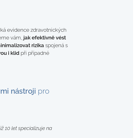
týká evidence zdravotnických
žeme vám,
jak efektivně vést
inimalizovat rizika
spojená s
ou i klid
při případné
mi nástroji
pro
iž 10 let specializuje na