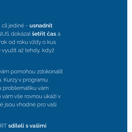
cíl jediné -
usnadnit
GNUS dokázal
šetřit čas
a
rok od roku vždy o kus
využít až tehdy, když
 vám pomohou zdokonalit
u. Kurzy v programu
u problematiku vám
ň vám vše rovnou ukáží v
é jsou vhodné pro vaši
ERT
sdíleli s vašimi