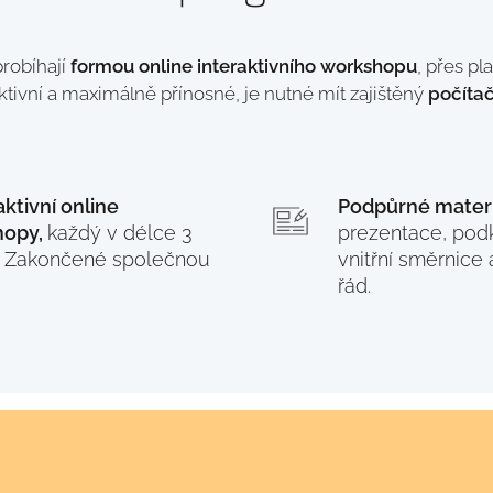
robíhají
formou online interaktivního workshopu
, přes pl
ktivní a maximálně přínosné, je nutné mít zajištěný
počíta
aktivní online
Podpůrné materi
hopy,
každý v délce 3
prezentace, pod
. Zakončené společnou
vnitřní směrnice
.
řád.