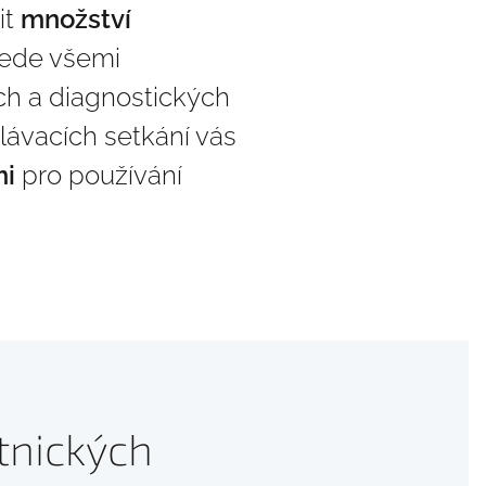
it
množství
vede všemi
ch a diagnostických
lávacích setkání vás
mi
pro používání
tnických