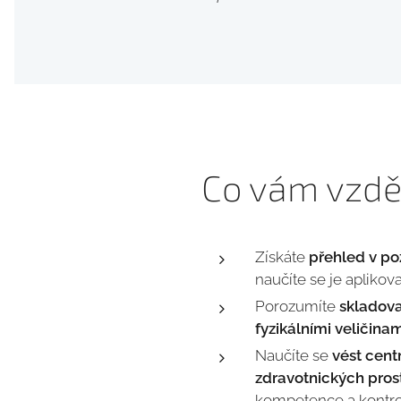
Co vám vzdě
Získáte
přehled v p
naučíte se je aplikov
Porozumíte
skladova
fyzikálními veličinam
Naučíte se
vést cent
zdravotnických pros
kompetence a kontrol