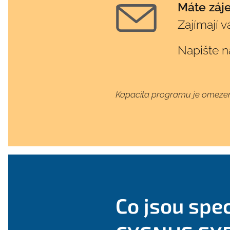
Máte záj
Zajímají 
Napište n
Kapacita programu je omeze
Co jsou spe