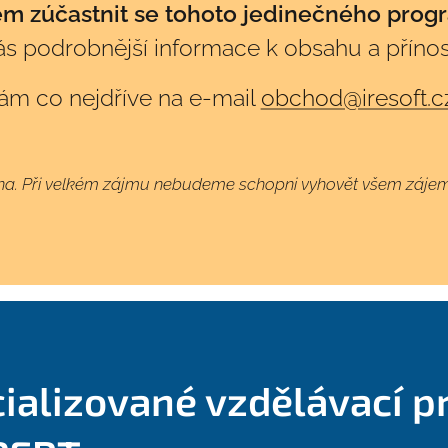
em zúčastnit se tohoto jedinečného prog
vás podrobnější
informace k obsahu a příno
ám co nejdříve na e-mail
obchod@iresoft.c
na. Při velkém zájmu nebudeme schopni vyhovět všem záje
cializované vzdělávací 