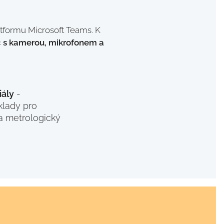
atformu Microsoft Teams. K
č s kamerou, mikrofonem a
ály
-
klady pro
 a metrologický