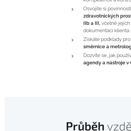
Osvojíte si povinnosti
zdravotnických prost
IIb a III,
včetně jejich
dokumentaci klienta.
Získáte podklady pr
směrnice a metrolog
Dozvíte se, jak použ
agendy a nástroje 
Průběh
vzdě