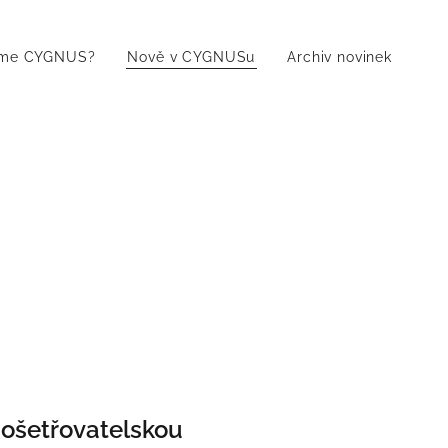
jíme CYGNUS?
Nově v CYGNUSu
Archiv novinek
i ošetřovatelskou