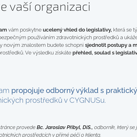
e vaší organizaci
ram
vám poskytne
ucelený vhled do legislativy,
která se 
bezpečným používáním zdravotnických prostředků a uká
y novým znalostem budete schopni
sjednotit postupy a m
rostředků. Ve výsledku získáte
přehled, soulad s legislativ
ram
propojuje odborný výklad s praktický
tnických prostředků v CYGNUSu.
tránce provede
Bc. Jaroslav Přibyl, DiS.,
odborník, který se j
nických prostředcích v přímé péči o klienta.