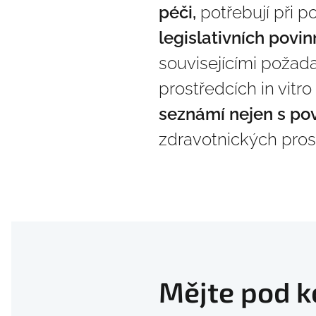
péči,
potřebují při p
legislativních povin
souvisejícími požad
prostředcích in vitr
seznámí nejen s pov
zdravotnických prost
Mějte pod k