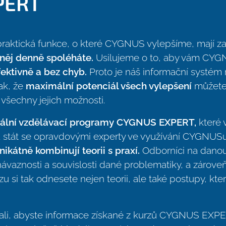
PERT
raktická funkce, o které CYGNUS vylepšíme, mají za 
 něj denně spoléháte.
Usilujeme o to, aby vám CY
ektivně a bez chyb.
Proto je náš informační systém 
ak, že
maximální potenciál všech vylepšení
můžete 
všechny jejich možnosti.
iální vzdělávací programy CYGNUS EXPERT,
které
 a stát se opravdovými experty ve využívání CYGNUS
nikátně kombinují teorii s praxí.
Odborníci na dano
návaznosti a souvislosti dané problematiky, a zárove
si tak odnesete nejen teorii, ale také postupy, kter
ali, abyste informace získané z kurzů CYGNUS EXP