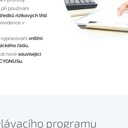
 při používání
ředků rizikových tříd
 evidence v
o vypracování
vnitřní
ického řádu.
ívat nové
související
v CYGNUSu.
lávacího programu