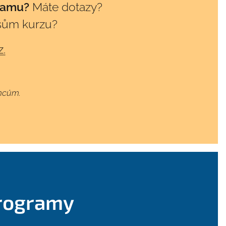
ramu?
Máte dotazy?
sům kurzu?
z
.
mcům.
programy