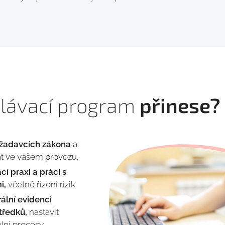
lávací program
přinese?
ožadavcích zákona
a
at ve vašem provozu.
cí praxi a práci s
i,
včetně řízení rizik.
rální evidenci
tředků,
nastavit
ní procesy.