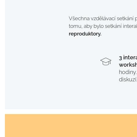
Všechna vzdělávací setkání p
tomu, aby bylo setkání intera
reproduktory.
3 inter
works
hodiny
diskuzí