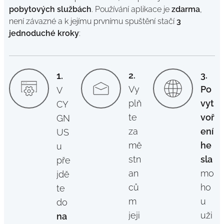
pobytových službách
. Používání aplikace je
zdarma
,
není závazné a k jejímu prvnímu spuštění stačí
3
jednoduché kroky
:
1.
2.
3.
Vy
Po
V
plň
vyt
CY
te
voř
GN
za
ení
US
mě
he
u
stn
sla
pře
an
mo
jdě
ců
ho
te
m
u
do
jeji
uži
na