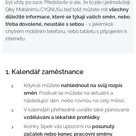
byl vždy po ruce. Představte si ale, že to jde i jednodušeji.
Díky Mobilnímu CYGNUSu teď totiž můžete mít
všechny
důležité informace, které se týkají vašich směn, nebo
třeba dovolené, neustále s sebou
- v jakémkoli
chytrém mobilním telefonu, nebo tabletu s připojením k
internetu.
1. Kalendář zaměstnance
Kdykoli můžete
nahlédnout na svůj rozpis
směn
. Podívat se můžete na aktuální a
následující den, nebo rovnou na celý měsíc.
V kalendáři přehledně uvidíte také plánované
vzdělávání a lékařské prohlídky
.
Ikonky šipek vás upozorní na
posunutý
začátek nebo konec pracovní směny
.