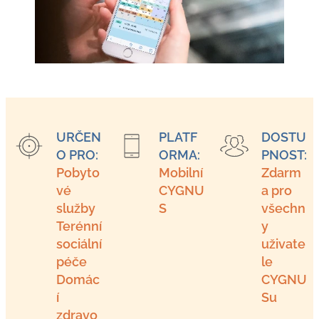
URČEN
PLATF
DOSTU
O PRO:
ORMA:
PNOST:
Pobyto
Mobilní
Zdarm
vé
CYGNU
a pro
služby
S
všechn
Terénní
y
sociální
uživate
péče
le
Domác
CYGNU
í
Su
zdravo