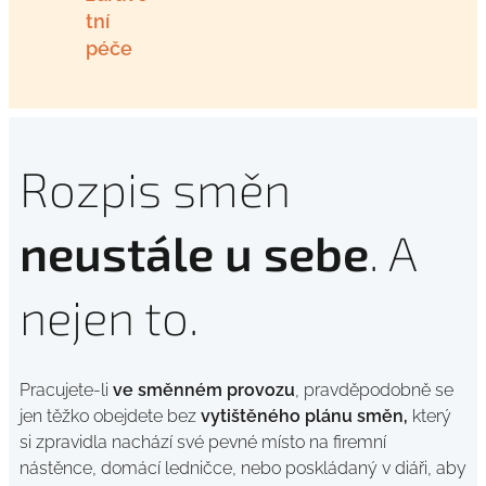
tní
péče
Rozpis směn
neustále u sebe
.
A
nejen to.
Pracujete-li
ve směnném provozu
, pravděpodobně se
jen těžko obejdete bez
vytištěného plánu směn,
který
si zpravidla nachází své pevné místo na firemní
nástěnce, domácí ledničce, nebo poskládaný v diáři, aby