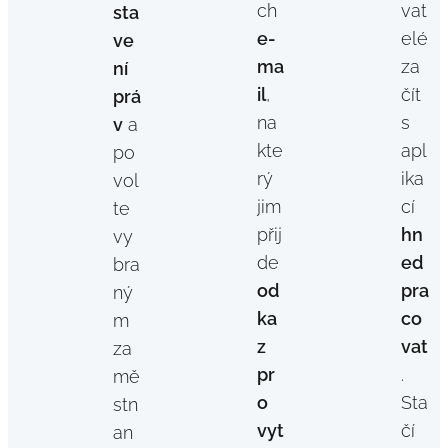
ch
vat
sta
e-
elé
ve
ma
za
ní
il
,
čít
prá
na
s
v
a
kte
apl
po
rý
ika
vol
jim
cí
te
přij
hn
vy
de
ed
bra
od
pra
ný
ka
co
m
z
vat
za
pr
.
mě
o
Sta
stn
vyt
čí
an