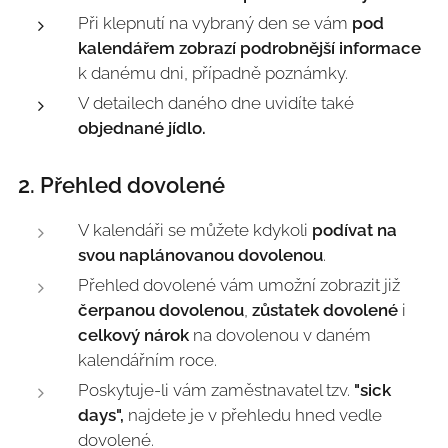
Při klepnutí na vybraný den se vám
pod
kalendářem zobrazí podrobnější informace
k danému dni, případně poznámky.
V detailech daného dne uvidíte také
objednané jídlo.
2. Přehled dovolené
V kalendáři se můžete kdykoli
podívat na
svou naplánovanou dovolenou
.
Přehled dovolené vám umožní zobrazit již
čerpanou dovolenou
,
zůstatek dovolené
i
celkový nárok
na dovolenou v daném
kalendářním roce.
Poskytuje-li vám zaměstnavatel tzv.
"sick
days",
najdete je v přehledu hned vedle
dovolené.