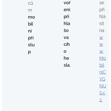
voř
se
ců
ení
při
m
při
hlá
mo
hla
sit
bil
šo
na
ní
va
w
pří
cíh
w
stu
o
w.
p
.
he
Mo
sla.
bil
niC
YG
NU
S.c
z
.