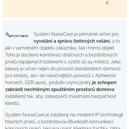
a
Systém NurseCare je primárně určen pro
vyvolání a správu tísňových volání,
a to
jak v samotném objektu zákazníka, tak i mimo objekt.
Toho je docíleno kombinací drátových a bezdrátových
prvků napájených bateriemi s výdrží až 24 měsíců. Jako
takový je určen nejen do provozů standardních domovů
pro seniory, ale i do náročnějších provozů v Alzheimer
homech, DZR apod., protože svými prvky
je schopen
zabránit nechtěným opuštěním prostorů domova
(oddělení) tak, aby zabezpečil maximální bezpečnost
klientů.
Systém NurseCare je založený na moderní IP technologii
hlavních prvků, s bezdrátovou Bluetooth komunikací
koncových prvků, jako jsou např. klientská tlačítka, táhla