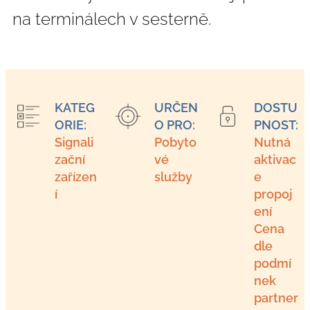
na terminálech v sesterně.
KATEG
URČEN
DOSTU
ORIE:
O PRO:
PNOST:
Signali
Pobyto
Nutná
zační
vé
aktivac
zařízen
služby
e
í
propoj
ení
Cena
dle
podmí
nek
partner