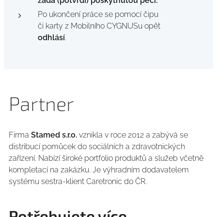
zadá (potvrdí) poskytnutou péči.
Po ukončení práce se pomocí čipu
či karty z Mobilního CYGNUSu opět
odhlásí
.
Partner
Firma
Stamed s.r.o.
vznikla v roce 2012 a zabývá se
distribucí pomůcek do sociálních a zdravotnických
zařízení. Nabízí široké portfolio produktů a služeb včetně
kompletací na zakázku. Je výhradním dodavatelem
systému sestra-klient Caretronic do ČR.
Potřebujete více